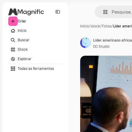
Criar
Início
/
stock
/
Fotos
/
Líder ameri
Início
Buscar
DC Studio
Stock
Explorar
Todas as ferramentas
Premium