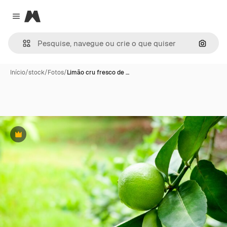
Magnific
Close menu
Pesqui
Início
/
stock
/
Fotos
/
Limão cru fresco de …
Premium