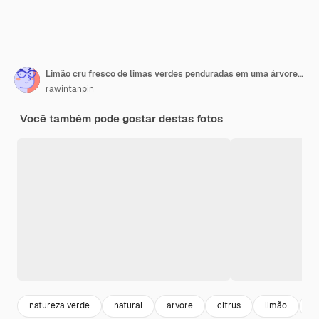
Limão cru fresco de limas verdes penduradas em uma árvore com uma gota d'água no jardim
rawintanpin
Você também pode gostar destas fotos
natureza verde
natural
arvore
citrus
limão
p