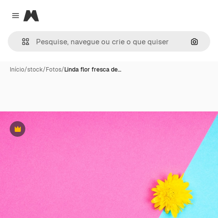
Magnific
Close menu
Pesqui
Início
/
stock
/
Fotos
/
Linda flor fresca de…
Premium