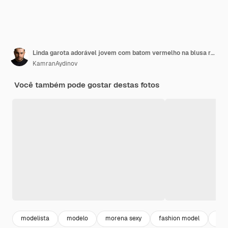
Linda garota adorável jovem com batom vermelho na blusa rosa animada segurando pirulito rosa
KamranAydinov
Você também pode gostar destas fotos
modelista
modelo
morena sexy
fashion model
mod