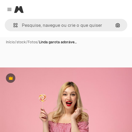
Magnific
Close menu
Pesqui
Início
/
stock
/
Fotos
/
Linda garota adoráve…
Premium