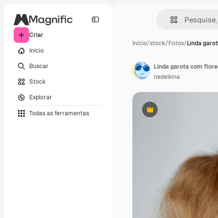
Criar
Início
/
stock
/
Fotos
/
Linda garo
Início
Buscar
Linda garota com flor
nedelkina
Stock
Explorar
Todas as ferramentas
Premium