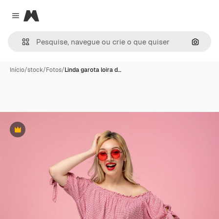
Magnific
Close menu
Pesqui
Início
/
stock
/
Fotos
/
Linda garota loira d…
Premium