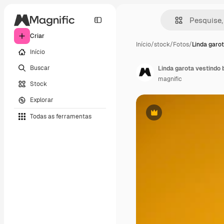
Criar
Início
/
stock
/
Fotos
/
Linda garo
Início
Buscar
Linda garota vestindo b
magnific
Stock
Explorar
Todas as ferramentas
Premium