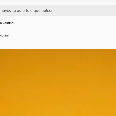
ta vestind…
iquíni