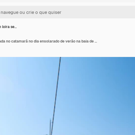
 loira se…
Linda jovem loira sentada no catamarã no dia ensolarado de verão na baía de Hydra marina Grécia