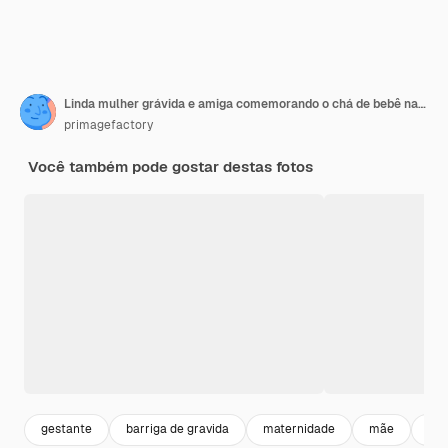
Linda mulher grávida e amiga comemorando o chá de bebê na sala de estar em casa. Duas jovens sentadas no sofá com sacola de compras e caixa de presente. Tia mandando presente para barriga grande dentro do bebê.
primagefactory
Você também pode gostar destas fotos
gestante
barriga de gravida
maternidade
mãe
asi