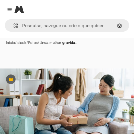
Magnific
Close menu
Pesqui
Início
/
stock
/
Fotos
/
Linda mulher grávida…
Premium