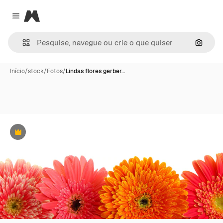
Magnific
Close menu
Pesqui
Início
/
stock
/
Fotos
/
Lindas flores gerber…
Premium