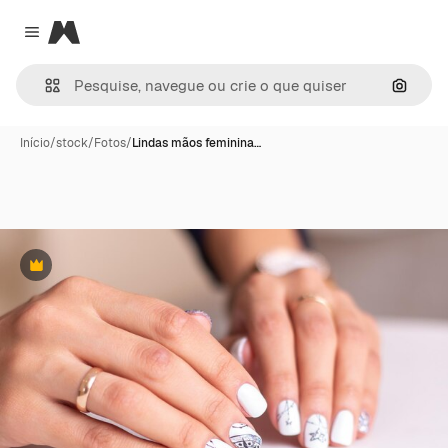
Magnific
Close menu
Pesqui
Início
/
stock
/
Fotos
/
Lindas mãos feminina…
Premium