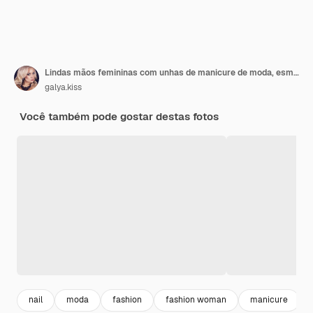
Lindas mãos femininas com unhas de manicure de moda, esmalte de gel branco e prata, design de estrelas
galya.kiss
Você também pode gostar destas fotos
nail
moda
fashion
fashion woman
manicure