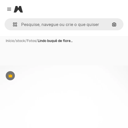
Magnific
Close menu
Pesqui
Início
/
stock
/
Fotos
/
Lindo buquê de flore…
Premium