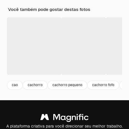
Você também pode gostar destas fotos
cao
cachorro
cachorro pequeno
cachorro fofo
ch
A plataforma criativa para você direcionar seu melhor trabalho.