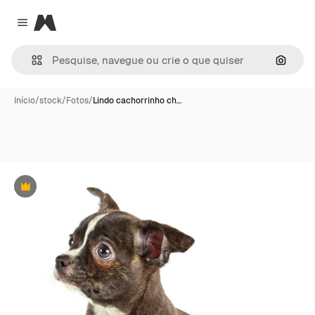
Magnific
Close menu
Pesqui
Início
/
stock
/
Fotos
/
Lindo cachorrinho ch…
Premium