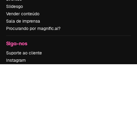
Slidesgo
Vender conteúdo
Sala de imprensa
Procurando por magnific.ai?
Siga-nos
Suporte ao cliente
Instagram
YouTube
LinkedIn
TikTok
Discord
X
Reddit
Copyright © 2010-
2026
Freepik Company S.L.U.
Todos os direitos
reservados
.