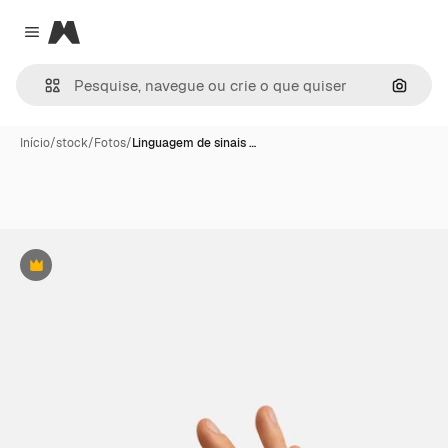
Magnific
Close menu
Pesqui
Início
/
stock
/
Fotos
/
Linguagem de sinais …
Premium