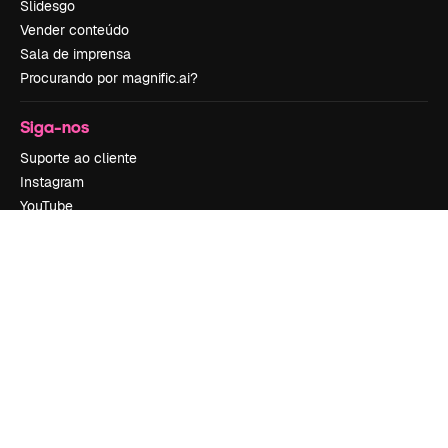
Slidesgo
Vender conteúdo
Sala de imprensa
Procurando por magnific.ai?
Siga-nos
Suporte ao cliente
Instagram
YouTube
LinkedIn
TikTok
Discord
X
Reddit
Copyright © 2010-
2026
Freepik Company S.L.U.
Todos os direitos
reservados
.