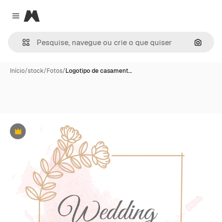
Magnific
Close menu
Pesqui
Início
/
stock
/
Fotos
/
Logotipo de casament…
Premium