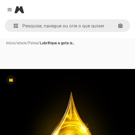
Magnific
Close menu
Pesqui
Início
/
stock
/
Fotos
/
Lubrifique a gota is…
Premium