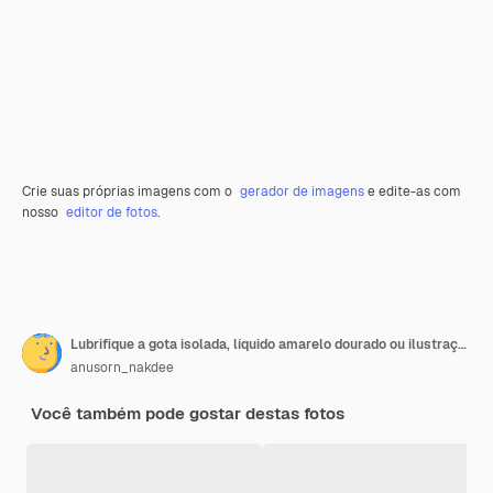
Crie suas próprias imagens com o
gerador de imagens
e edite-as com
nosso
editor de fotos
.
Lubrifique a gota isolada, líquido amarelo dourado ou ilustração 3d do óleo de lubrificante do motor.
anusorn_nakdee
Você também pode gostar destas fotos