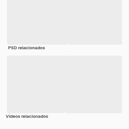
PSD relacionados
Vídeos relacionados
Premium
Premium
Premium
Premium