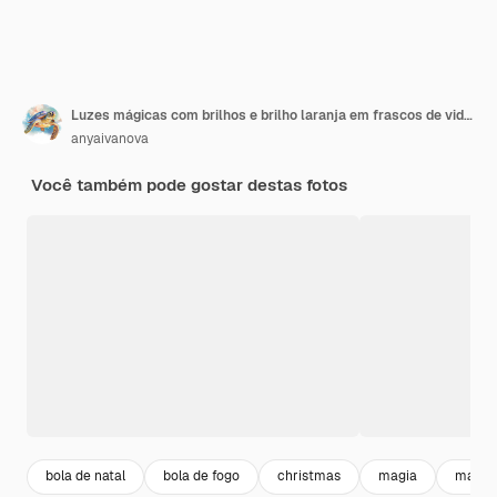
Luzes mágicas com brilhos e brilho laranja em frascos de vidro vintage Luzes e livros antigos
anyaivanova
Você também pode gostar destas fotos
bola de natal
bola de fogo
christmas
magia
marr