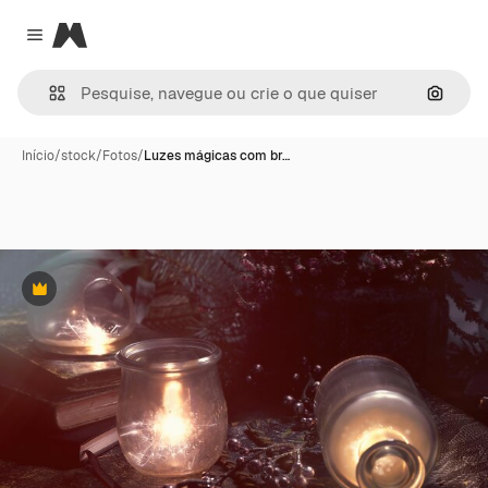
Magnific
Close menu
Pesqui
Início
/
stock
/
Fotos
/
Luzes mágicas com br…
Premium