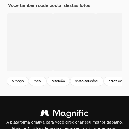
Você também pode gostar destas fotos
almoço
meal
refeição
prato saudável
arroz com fe
A plataforma criativa para você direcionar seu melhor trabalho.
Mais de 1 milhão de assinantes entre criativos, empresas,