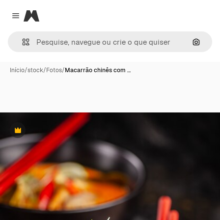
Magnific
Close menu
Pesqui
Início
/
stock
/
Fotos
/
Macarrão chinês com …
Premium