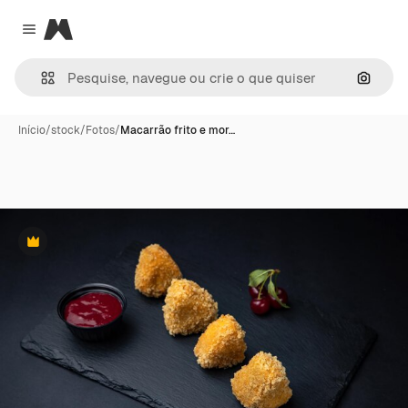
Magnific
Close menu
Pesqui
Início
/
stock
/
Fotos
/
Macarrão frito e mor…
Premium