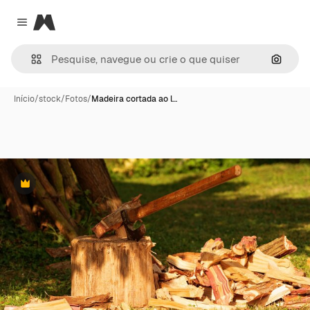
Magnific
Close menu
Pesqui
Início
/
stock
/
Fotos
/
Madeira cortada ao l…
Premium