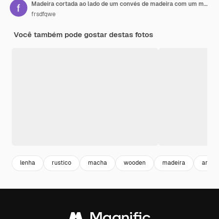
Madeira cortada ao lado de um convés de madeira com um machado velho
frsdfqwe
Você também pode gostar destas fotos
lenha
rustico
macha
wooden
madeira
arvor