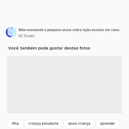
Mãe ensinando a pequena aluna sobre lição escolar em casa
DC Studio
Você também pode gostar destas fotos
filha
criança estudante
aluno criança
aprender
st