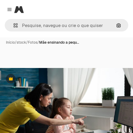
Magnific
Close menu
Pesqui
Início
/
stock
/
Fotos
/
Mãe ensinando a pequ…
Premium