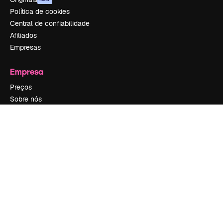
Política de cookies
Central de confiabilidade
Afiliados
Empresas
Empresa
Preços
Sobre nós
Reviews
Emprego
Tendências de pesquisa
Blog
Eventos
Slidesgo
Vender conteúdo
Sala de imprensa
Procurando por magnific.ai?