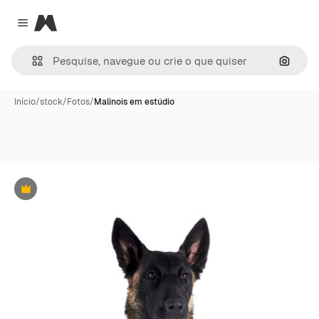
Magnific
Close menu
Pesqui
Início
/
stock
/
Fotos
/
Malinois em estúdio
Premium