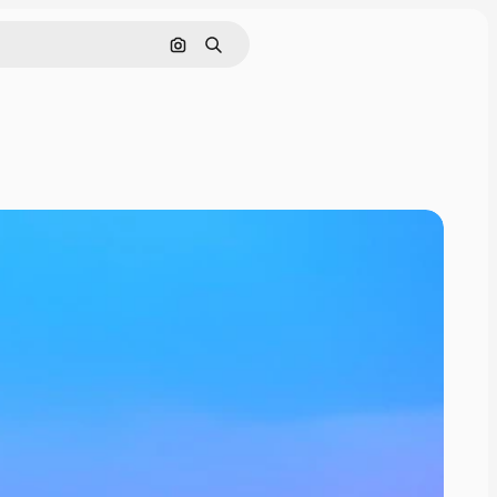
Pesquisar por imagem
Buscar