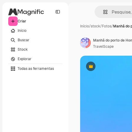
Criar
Início
/
stock
/
Fotos
/
Manhã do p
Início
Buscar
Manhã do porto de Hon
TravelScape
Stock
Explorar
Todas as ferramentas
Premium