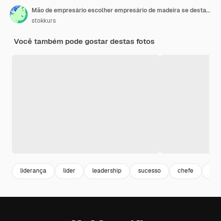
Mão de empresário escolher empresário de madeira se destacando da multidão
stokkurs
Você também pode gostar destas fotos
liderança
lider
leadership
sucesso
chefe
par