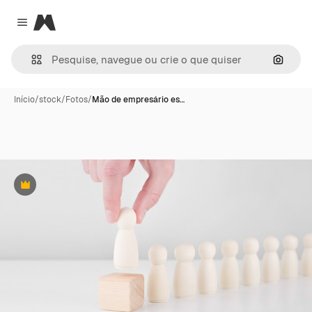
Magnific
Close menu
Pesqui
Início
/
stock
/
Fotos
/
Mão de empresário es…
Premium