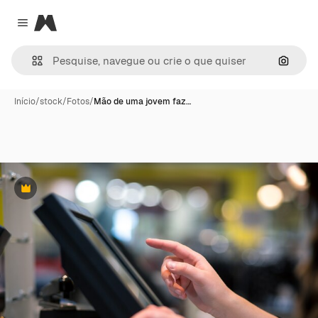
Magnific
Close menu
Pesqui
Início
/
stock
/
Fotos
/
Mão de uma jovem faz…
Premium