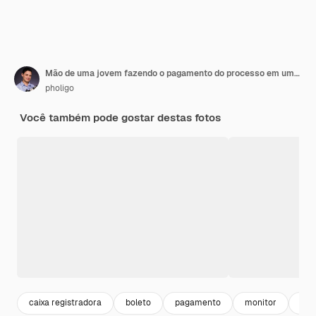
Mão de uma jovem fazendo o pagamento do processo em uma caixa registradora touchscreen, conceito de finanças
pholigo
Você também pode gostar destas fotos
caixa registradora
boleto
pagamento
monitor
scr