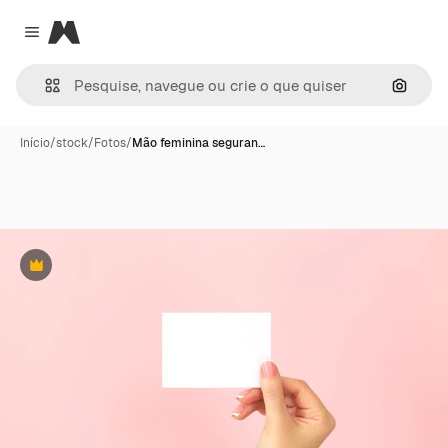
Magnific
Close menu
Pesqui
Início
/
stock
/
Fotos
/
Mão feminina seguran…
Premium