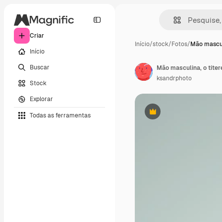
Criar
Início
/
stock
/
Fotos
/
Mão masculi
Início
Buscar
ksandrphoto
Stock
Explorar
Todas as ferramentas
Premium