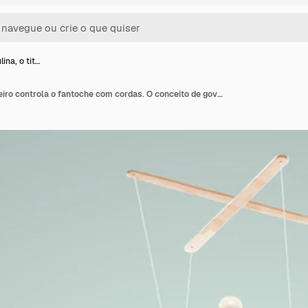
na, o tit…
Mão masculina, o titereiro controla o fantoche com cordas. O conceito de governo paralelo, conspiração mundial, manipulação, controle.