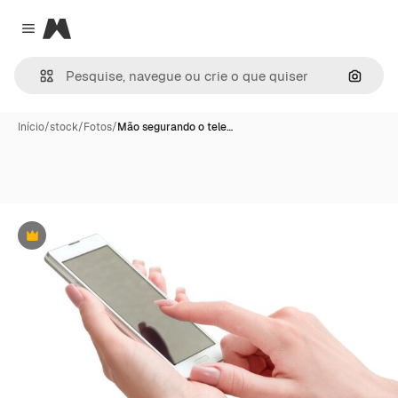
Magnific
Close menu
Pesqui
Início
/
stock
/
Fotos
/
Mão segurando o tele…
Premium