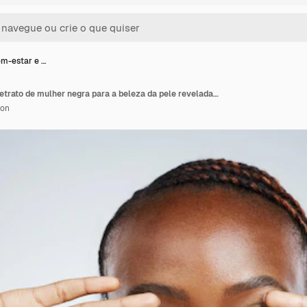
m-estar e …
Mãos de bem-estar e retrato de mulher negra para a beleza da pele reveladas e animadas em um fundo de estúdio Sorria jovem e africana com um gesto para a pele facial limpa ou um brilho dermatológico
ion