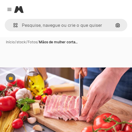
Magnific
Close menu
Pesqui
Início
/
stock
/
Fotos
/
Mãos de mulher corta…
Premium