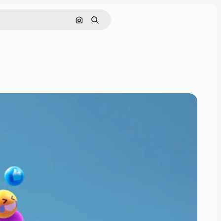
Pesquisar por imagem
Buscar