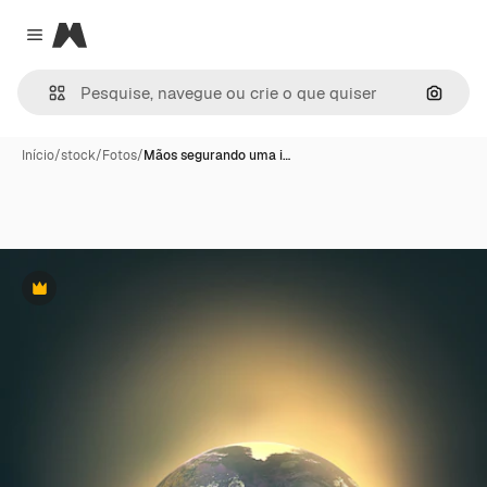
Magnific
Close menu
Pesqui
Início
/
stock
/
Fotos
/
Mãos segurando uma i…
Premium