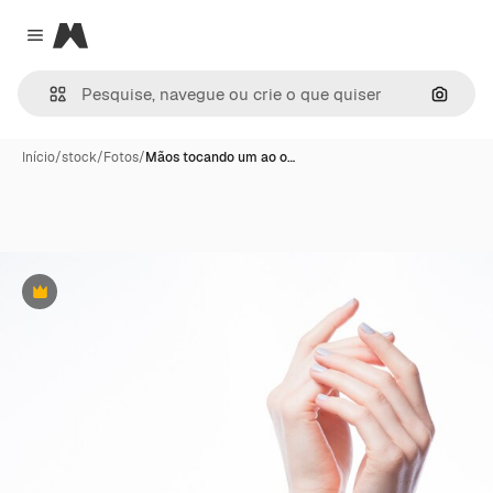
Magnific
Close menu
Pesqui
Início
/
stock
/
Fotos
/
Mãos tocando um ao o…
Premium