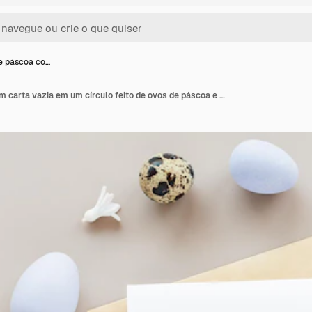
e páscoa co…
Maquete de páscoa com carta vazia em um círculo feito de ovos de páscoa e penas em um fundo de cor pastel Cartão de saudação plano com espaço para texto