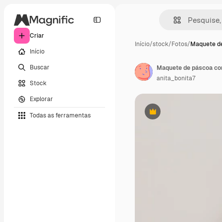
Criar
Início
/
stock
/
Fotos
/
Maquete d
Início
Buscar
anita_bonita7
Stock
Explorar
Todas as ferramentas
Premium