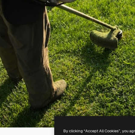
By clicking “Accept All Cookies”, you ag