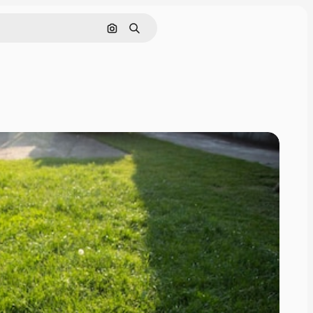
Pesquisar por imagem
Buscar