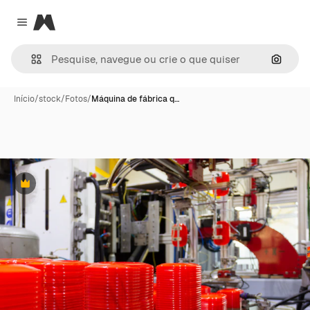
Magnific
Close menu
Pesqui
Início
/
stock
/
Fotos
/
Máquina de fábrica q…
Premium