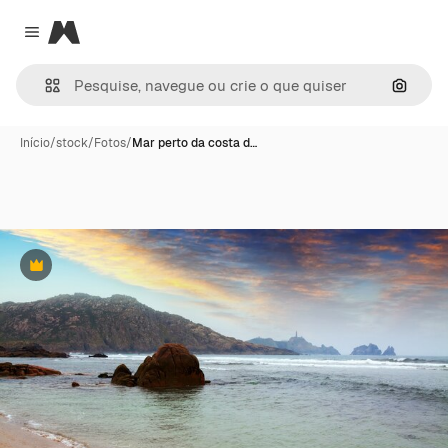
Magnific
Close menu
Pesqui
Início
/
stock
/
Fotos
/
Mar perto da costa d…
Premium