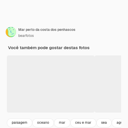
Mar perto da costa dos penhascos
bearfotos
Você também pode gostar destas fotos
paisagem
oceano
mar
ceu e mar
sea
agua 