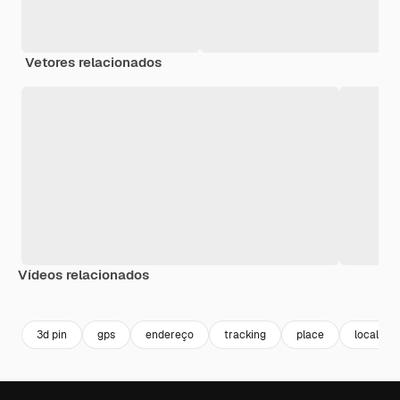
Vetores relacionados
Vídeos relacionados
Premium
Premium
Premium
Premium
3d pin
gps
endereço
tracking
place
localiza