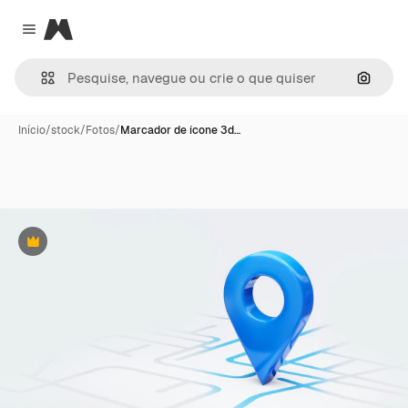
Magnific
Close menu
Pesqui
Início
/
stock
/
Fotos
/
Marcador de ícone 3d…
Premium