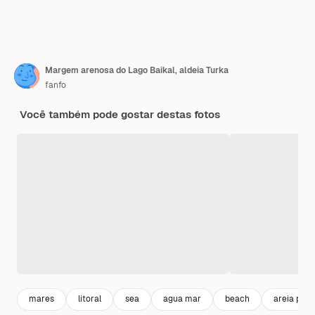
Margem arenosa do Lago Baikal, aldeia Turka
fanfo
Você também pode gostar destas fotos
mares
litoral
sea
agua mar
beach
areia prai