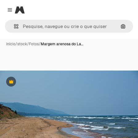
Magnific
Close menu
Pesqui
Início
/
stock
/
Fotos
/
Margem arenosa do La…
Premium