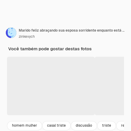
Marido feliz abraçando sua esposa sorridente enquanto está sentado no sofá na frente de um psicanalista
zinkevych
Você também pode gostar destas fotos
homem mulher
casal triste
discussão
triste
relac