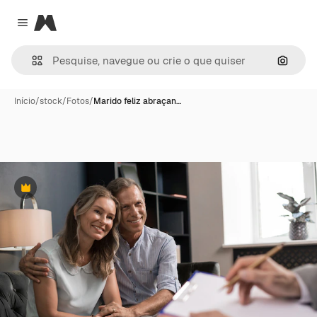
Magnific
Close menu
Pesqui
Início
/
stock
/
Fotos
/
Marido feliz abraçan…
Premium