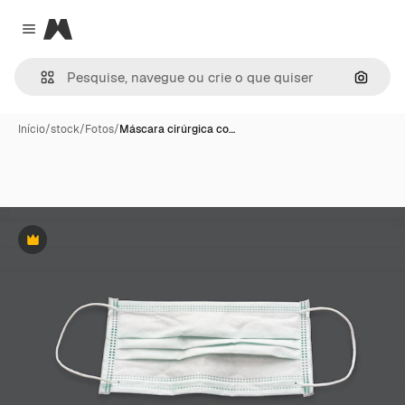
Magnific
Close menu
Pesqui
Início
/
stock
/
Fotos
/
Máscara cirúrgica co…
Premium