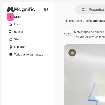
Criar
Início
/
stock
/
Fotos
/
Matemátic
Início
Buscar
The Yuri Arcurs Collect
Stock
Explorar
Todas as ferramentas
Premium