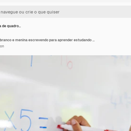
a de quadro…
Matemática de quadro branco e menina escrevendo para aprender estudando e educação em sala de aula Matemática de desenvolvimento e criança ou aluno escrevem números de equações e multiplicação para conhecimento na pré-escola
ion