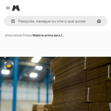
Magnific
Close menu
Pesqui
Início
/
stock
/
Fotos
/
Matéria-prima para f…
Premium