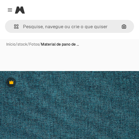
Magnific
Close menu
Pesqui
Início
/
stock
/
Fotos
/
Material de pano de …
Premium