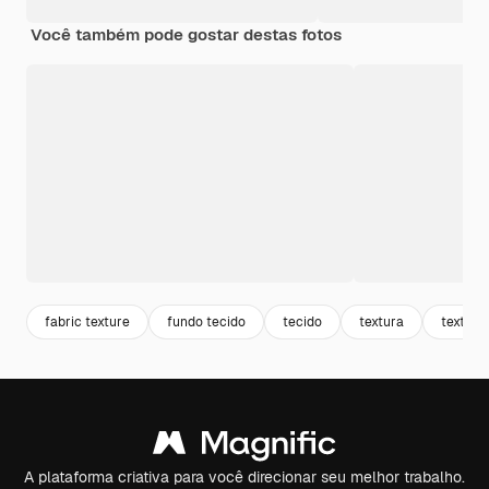
Você também pode gostar destas fotos
fabric texture
fundo tecido
tecido
textura
texturi
A plataforma criativa para você direcionar seu melhor trabalho.