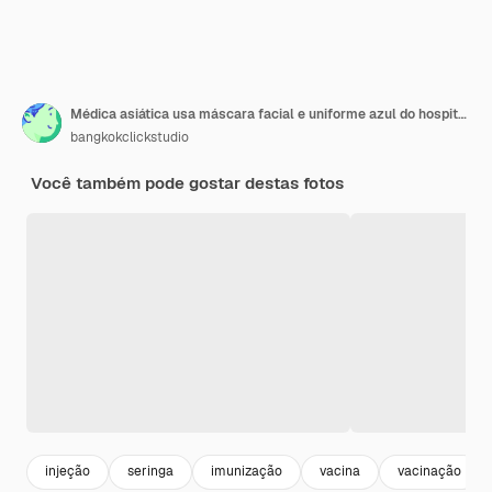
Médica asiática usa máscara facial e uniforme azul do hospital, injetando vacina para mulher sênior caucasiana na mesa de trabalho da ala com equipamento, enquanto outros pacientes esperam na fila no fundo desfocado.
bangkokclickstudio
Você também pode gostar destas fotos
injeção
seringa
imunização
vacina
vacinação