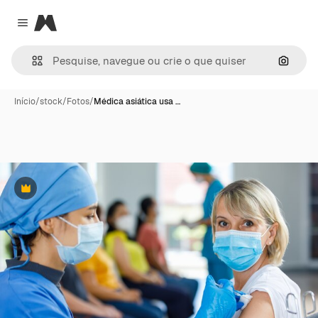
Magnific
Close menu
Pesqui
Início
/
stock
/
Fotos
/
Médica asiática usa …
Premium