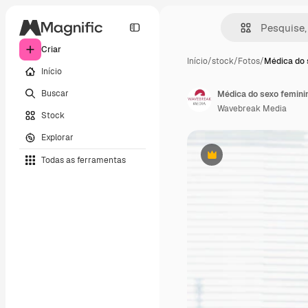
Criar
Início
/
stock
/
Fotos
/
Médica do 
Início
Buscar
Médica do sexo feminin
Wavebreak Media
Stock
Explorar
Todas as ferramentas
Premium