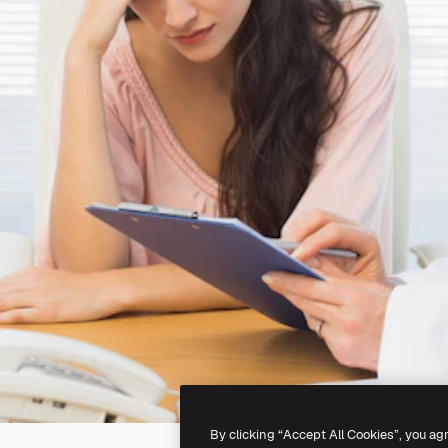
By clicking “Accept All Cookies”, you ag