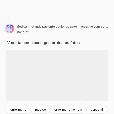
Médica injetando paciente sênior do sexo masculino com seringa na clínica.
standret
Você também pode gostar destas fotos
enfermeira
medico
enfermeiro homem
especial
m