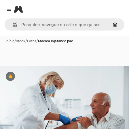
Magnific
Close menu
Pesqui
Início
/
stock
/
Fotos
/
Médica injetando pac…
Premium