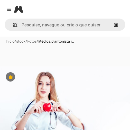
Magnific
Close menu
Pesqui
Início
/
stock
/
Fotos
/
Médica plantonista r…
Premium