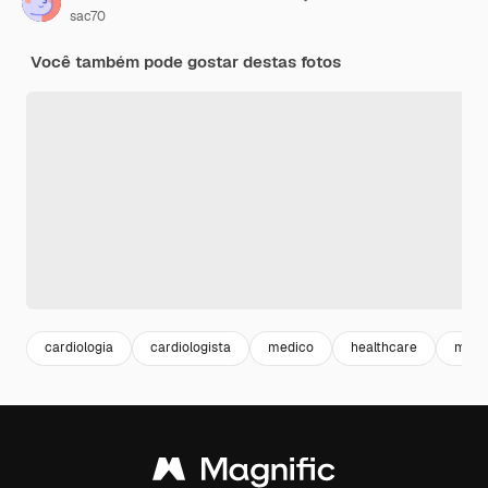
sac70
Você também pode gostar destas fotos
cardiologia
cardiologista
medico
healthcare
medi