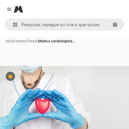
Magnific
Close menu
Pesqui
Início
/
stock
/
Fotos
/
Médico cardiologista…
Premium