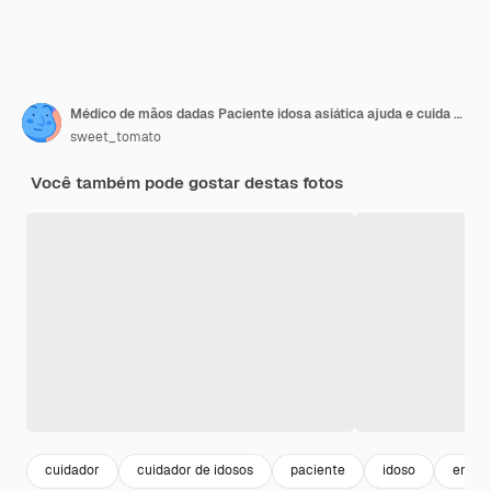
Médico de mãos dadas Paciente idosa asiática ajuda e cuida no hospital
sweet_tomato
Você também pode gostar destas fotos
cuidador
cuidador de idosos
paciente
idoso
enfer