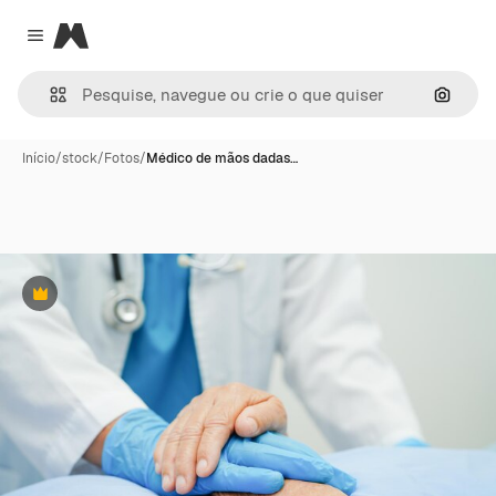
Magnific
Close menu
Pesqui
Início
/
stock
/
Fotos
/
Médico de mãos dadas…
Premium